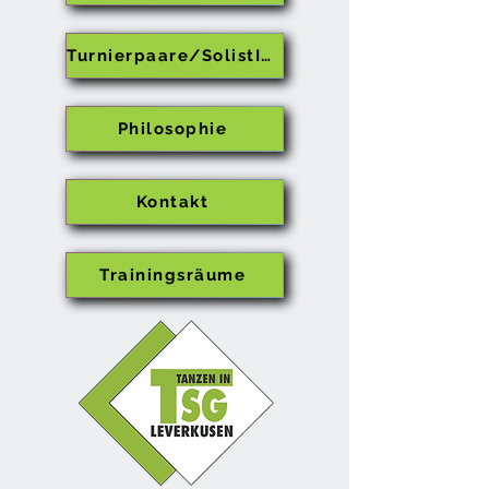
Turnierpaare/SolistInnen
Philosophie
Kontakt
Trainingsräume