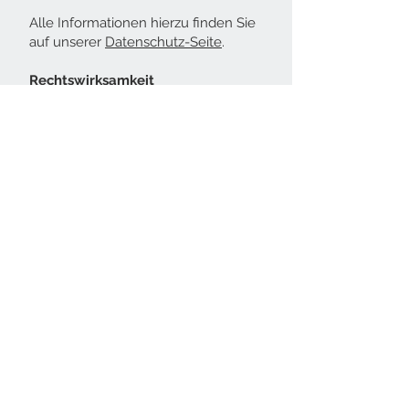
Alle Informationen hierzu finden Sie
auf unserer
Datenschutz-Seite
.
Rechtswirksamkeit
Dieser Haftungsausschluss ist Teil
des Internetangebotes der TSG.
Sofern einzelne Formulierungen
oder Teile dieses Textes der
geltenden Rechtslage nicht mehr
oder nicht mehr vollständig
entsprechen, bleiben die ürigen Teile
dieser Erklärung davon unberührt.
Quelle: Haftungsausschluss von
Haftungsausschluss.org
und
Datenschutzgesetz.de