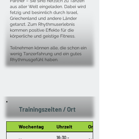
Partner – Sie sind herzlich zu Tänzen
aus aller Welt eingeladen. Dabei wird
fetzig und besinnlich durch Israel,
Griechenland und andere Länder
getanzt. Zum Rhythmuserlebnis
kommen positive Effekte für die
körperliche und geistige Fitness.
Teilnehmen können alle, die schon ein
wenig Tanzerfahrung und ein gutes
Rhythmusgefühl haben.
Trainingszeiten / Ort
Wochentag
Uhrzeit
Ort
16:30 -