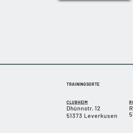
TRAININGSORTE
CLUBHEIM
R
Dhünnstr. 12
R
5
51373 Leverkusen