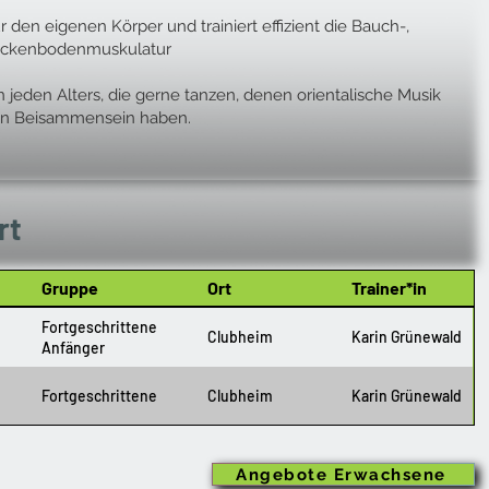
 den eigenen Körper und trainiert effizient die Bauch-,
eckenbodenmuskulatur
eden Alters, die gerne tanzen, denen orientalische Musik
gen Beisammensein haben.
rt
Gruppe
Ort
Trainer*in
Fortgeschrittene
Clubheim
Karin Grünewald
Anfänger
Fortgeschrittene
Clubheim
Karin Grünewald
Angebote Erwachsene